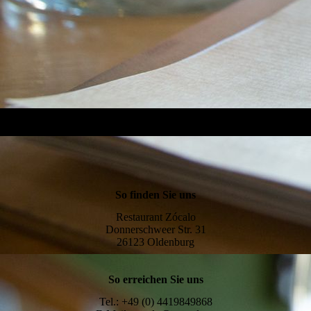
So finden Sie uns
Restaurant Zócalo
Donnerschweer Str. 31
26123 Oldenburg
So erreichen Sie uns
Tel.: +49 (0) 4419849868