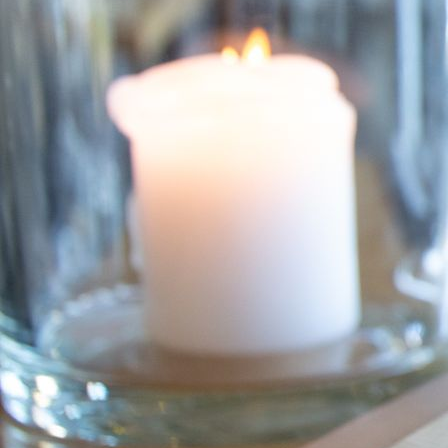
_E1A8104_1