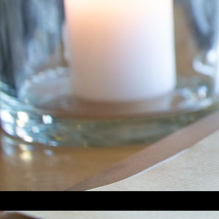
_E1A7983_1