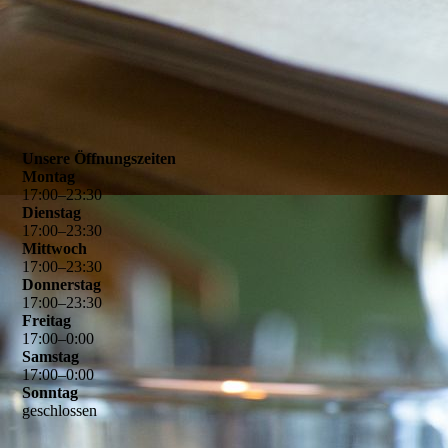
Unsere Öffnungszeiten
Montag
17
:
00
–
23
:
30
Dienstag
17
:
00
–
23
:
30
Mittwoch
17
:
00
–
23
:
30
Donnerstag
17
:
00
–
23
:
30
Freitag
17
:
00
–
0
:
00
Samstag
17
:
00
–
0
:
00
Sonntag
geschlossen