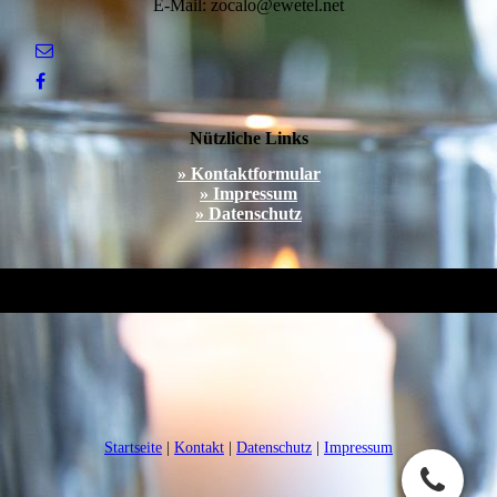
E-Mail: zocalo@ewetel.net
Nützliche Links
» Kontaktformular
» Impressum
» Datenschutz
Startseite
|
Kontakt
|
Daten­schutz
|
Impressum