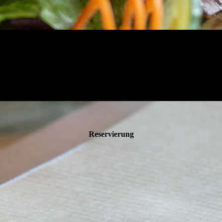
Reservierung