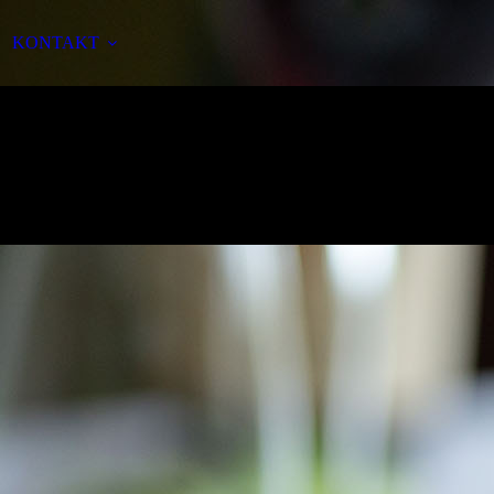
KONTAKT